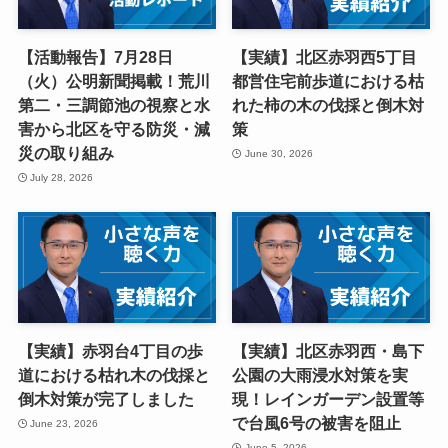
【活動報告】7月28日
【実績】北区赤羽西5丁目
（火）公明新聞掲載！荒川
都営住宅前歩道における枯
第二・三調節池の視察と水
れた柿の木の伐採と倒木対
害から北区を守る防災・減
策
災の取り組み
June 30, 2026
July 28, 2026
【実績】赤羽台4丁目の歩
【実績】北区赤羽西・島下
道における枯れ木の伐採と
公園の大雨浸水対策を実
倒木対策が完了しました
現！レインガーデン設置等
で台風6号の被害を阻止
June 23, 2026
June 5, 2026