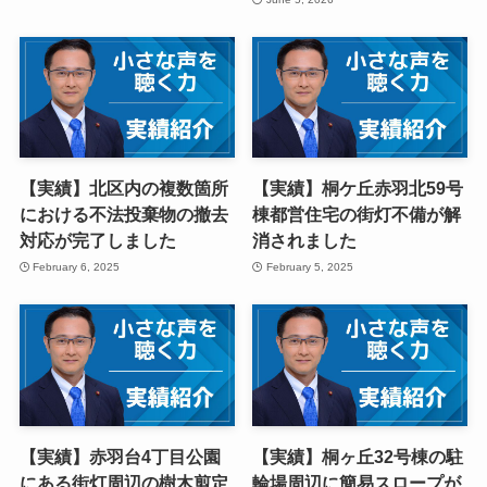
【実績】北区内の複数箇所
【実績】桐ケ丘赤羽北59号
における不法投棄物の撤去
棟都営住宅の街灯不備が解
対応が完了しました
消されました
February 6, 2025
February 5, 2025
【実績】赤羽台4丁目公園
【実績】桐ヶ丘32号棟の駐
にある街灯周辺の樹木剪定
輪場周辺に簡易スロープが