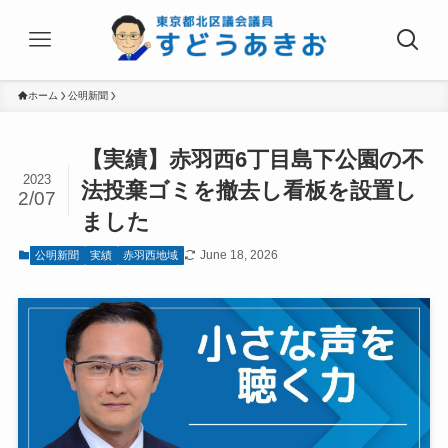
ホーム
公明新聞
【実績】赤羽西6丁目島下公園の不
2023
法投棄ゴミを撤去し看板を設置し
2/07
ました
June 18, 2026
公明新聞
実績
赤羽西地域