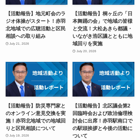
【活動報告】地元町会のラ
【活動報告】桐ヶ丘の「日
ジオ体操がスタート！赤羽
本舞踊の会」で地域の皆様
北地域での広聴活動と区民
と交流！大松あきら都議・
相談への取り組み
いながき浩区議とともに地
域回りを実施
July 21, 2026
July 20, 2026
【活動報告】防災専門家と
【活動報告】北区議会第2
のオンライン意見交換を実
回臨時会および政治倫理検
施！赤羽北地域での地域回
討会に出席！赤羽駅南口で
りと区民相談について
の駅頭挨拶と今後の活動に
ついて
July 19, 2026