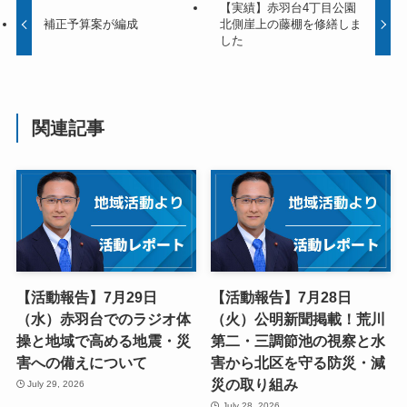
【実績】赤羽台4丁目公園
補正予算案が編成
北側崖上の藤棚を修繕しま
した
関連記事
【活動報告】7月29日
【活動報告】7月28日
（水）赤羽台でのラジオ体
（火）公明新聞掲載！荒川
操と地域で高める地震・災
第二・三調節池の視察と水
害への備えについて
害から北区を守る防災・減
災の取り組み
July 29, 2026
July 28, 2026