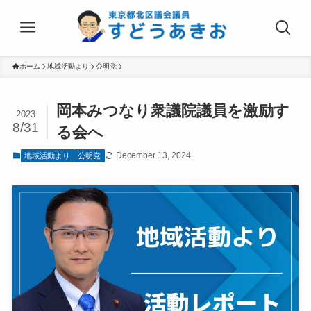
ホーム
地域活動より
公明党
岡本みつなり衆議院議員を激励す
2023
8/31
る会へ
December 13, 2024
地域活動より
公明党