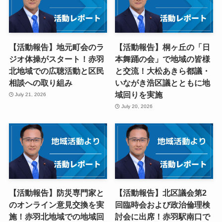
【活動報告】地元町会のラ
【活動報告】桐ヶ丘の「日
ジオ体操がスタート！赤羽
本舞踊の会」で地域の皆様
北地域での広聴活動と区民
と交流！大松あきら都議・
相談への取り組み
いながき浩区議とともに地
域回りを実施
July 21, 2026
July 20, 2026
【活動報告】防災専門家と
【活動報告】北区議会第2
のオンライン意見交換を実
回臨時会および政治倫理検
施！赤羽北地域での地域回
討会に出席！赤羽駅南口で