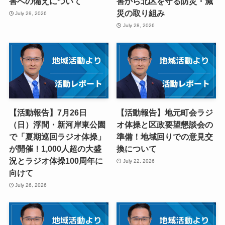
害への備えについて
害から北区を守る防災・減
災の取り組み
July 29, 2026
July 28, 2026
【活動報告】7月26日
【活動報告】地元町会ラジ
（日）浮間・新河岸東公園
オ体操と区政要望懇談会の
で「夏期巡回ラジオ体操」
準備！地域回りでの意見交
が開催！1,000人超の大盛
換について
況とラジオ体操100周年に
July 22, 2026
向けて
July 26, 2026